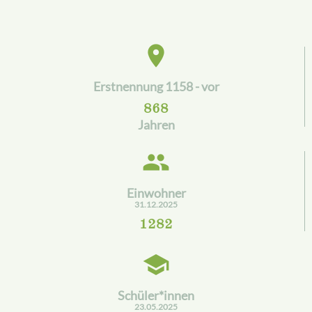
place
Erstnennung 1158 - vor
868
Jahren
people
Einwohner
31.12.2025
1282
school
Schüler*innen
23.05.2025