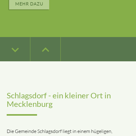
MEHR DAZU
keyboard_arrow_down
keyboard_arrow_down
keyboard_arrow_down
keyboard_arrow_down
keyboard_arrow_up
keyboard_arrow_up
keyboard_arrow_up
keyboard_arrow_up
keyboard_arrow_down
keyboard_arrow_up
Schlagsdorf - ein kleiner Ort in
Mecklenburg
Die Gemeinde Schlagsdorf liegt in einem hügeligen,