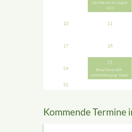
Gewitter am 04. August
2026
10
11
17
18
25
24
Blaue Tonne GER -
Abfallentsorgung - Papier
31
Kommende Termine i