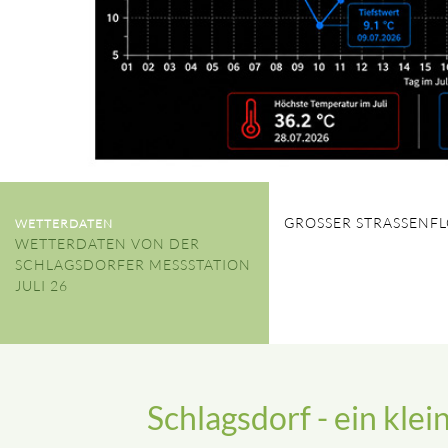
GROSSER STRASSENFL
WETTERDATEN
WETTERDATEN VON DER
SCHLAGSDORFER MESSSTATION
JULI 26
Schlagsdorf - ein kle