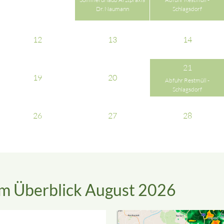
Dr. Naumann
Schlagsdorf
12
13
14
21
19
20
Abfuhr Restmüll -
Schlagsdorf
26
27
28
m Überblick August 2026