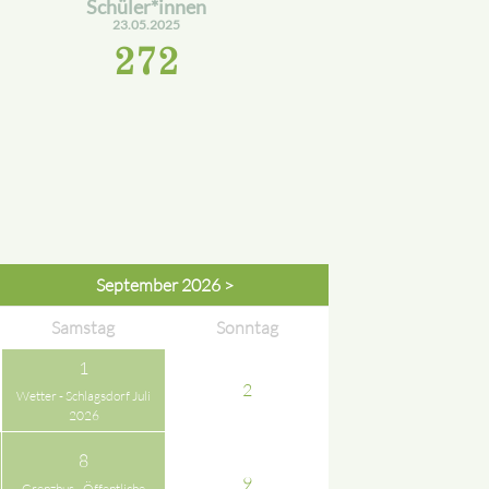
Schüler*innen
23.05.2025
272
September 2026 >
Samstag
Sonntag
1
2
Wetter - Schlagsdorf Juli
2026
8
9
Grenzhus - Öffentliche