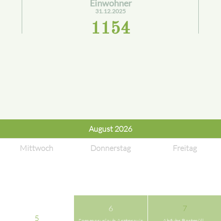
Einwohner
31.12.2025
1154
August 2026
Mittwoch
Donnerstag
Freitag
6
7
5
Sommerurlaub Arztpraxis
Abfuhr Restmüll -