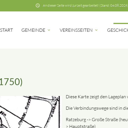
schedule
An dieser Seite wird zurzeit gearbeitet! (Stand: 04.08.2026
START
GEMEINDE
VEREINSSEITEN
GESCHIC
expand_more
expand_more
(1750)
Diese Karte zeigt den Lageplan 
Die Verbindungswege sind in di
Ratzeburg -> Große Straße (heu
> Hauptstraße)