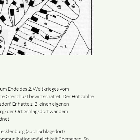
zum Ende des 2. Weltkrieges vom
e Grenzhus) bewirtschaftet. Der Hof zählte
orf. Er hatte z. B. einen eigenen
rg) der Ort Schlagsdorf war dem
dnet.
ecklenburg (auch Schlagsdorf)
Kommunikationsmöglichkeit übersehen. So