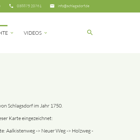
)
phone
038875 20761
email
info@schlagsdorf.de
search
HTE
VIDEOS
expand_more
expand_more
SUCHEN
von Schlagsdorf im Jahr 1750.
eser Karte eingezeichnet:
te: Aalkistenweg -> Neuer Weg -> Holzweg -