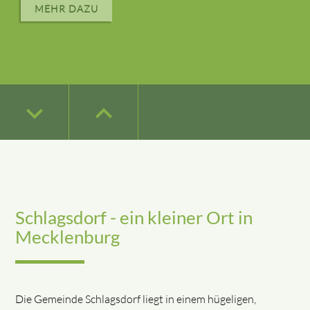
MEHR DAZU
keyboard_arrow_down
keyboard_arrow_down
keyboard_arrow_down
keyboard_arrow_down
keyboard_arrow_up
keyboard_arrow_up
keyboard_arrow_up
keyboard_arrow_up
keyboard_arrow_down
keyboard_arrow_up
Schlagsdorf - ein kleiner Ort in
Mecklenburg
Die Gemeinde Schlagsdorf liegt in einem hügeligen,