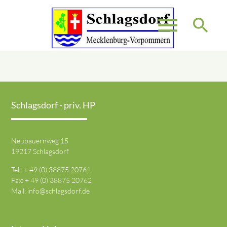
menu
search
Suchbegriffe
SUCHEN
Schlagsdorf - priv. HP
Neubauernweg 15
19217 Schlagsdorf
Tel.: + 49 (0) 38875 20761
Fax: + 49 (0) 38875 20762
Mail:
info@schlagsdorf.de