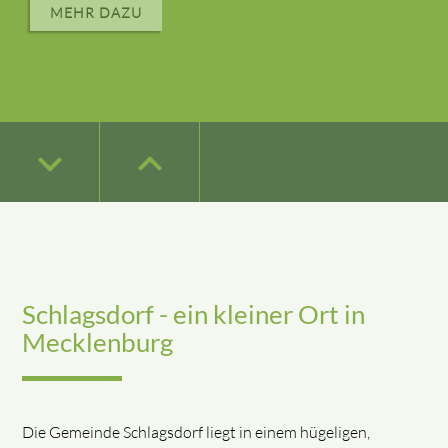
MEHR DAZU
keyboard_arrow_down
keyboard_arrow_down
keyboard_arrow_down
keyboard_arrow_down
keyboard_arrow_up
keyboard_arrow_up
keyboard_arrow_up
keyboard_arrow_up
keyboard_arrow_down
keyboard_arrow_up
Schlagsdorf - ein kleiner Ort in
Mecklenburg
Die Gemeinde Schlagsdorf liegt in einem hügeligen,