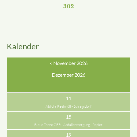
302
Kalender
< November 2026
Dezember 2026
11
Abfuhr Restmüll - Schlagsdorf
15
Blaue Tonne GER - Abfallentsorgung - Papier
19