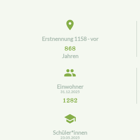
place
Erstnennung 1158 - vor
868
Jahren
people
Einwohner
31.12.2025
1282
school
Schüler*innen
23.05.2025